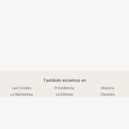
También estamos en
Las Condes
Providencia
Vitacura
Lo Barnechea
La Dehesa
Chicureo
La Reina
La Serena
Puente Alto
Coquimbo
Antofagasta
Peñalolen
La Florida
Macul
Maipú
San Bernardo
Viña del Mar
Nuñoa
San Miguel
Valparaiso
Concon