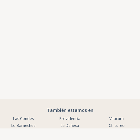
También estamos en
Las Condes
Providencia
Vitacura
Lo Barnechea
La Dehesa
Chicureo
La Reina
La Serena
Puente Alto
Coquimbo
Antofagasta
Peñalolen