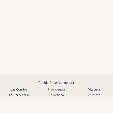
También estamos en
Las Condes
Providencia
Vitacura
Lo Barnechea
La Dehesa
Chicureo
La Reina
La Serena
Puente Alto
Coquimbo
Antofagasta
Peñalolen
La Florida
Macul
Maipú